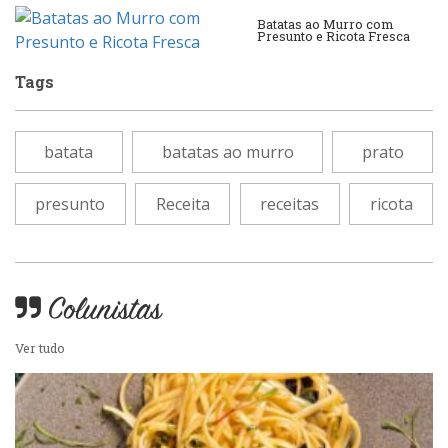
Padarias e Confeitarias
Pizzarias
Batatas ao Murro com
Presunto e Ricota Fresca
Peixes e Frutos do Mar
Tags
Portuguesa
Pizzarias
Sobremesas e sorvetes
batata
batatas ao murro
prato
Portuguesa
presunto
Receita
receitas
ricota
Variados
Self-service
Colunistas
Sobremesas e sorvetes
Ver tudo