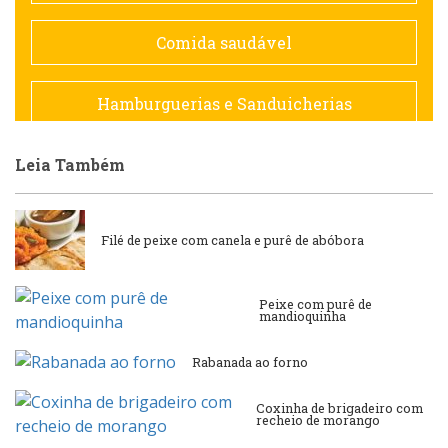
Espanhola
Comida saudável
Francesa
Hamburguerias e Sanduicherias
Hamburguerias e Sanduicherias
Leia Também
Japonesa e Oriental
Internacional
Lanchonetes
Filé de peixe com canela e purê de abóbora
Japonesa e Oriental
Massas
Peixe com purê de
mandioquinha
Lanchonetes
Padarias e Confeitarias
Rabanada ao forno
Massas
Peixes e Frutos do Mar
Coxinha de brigadeiro com
recheio de morango