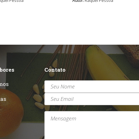
quel Pessoa
Autor:
Raquel Pessoa
abores
Contato
mos
r
tas