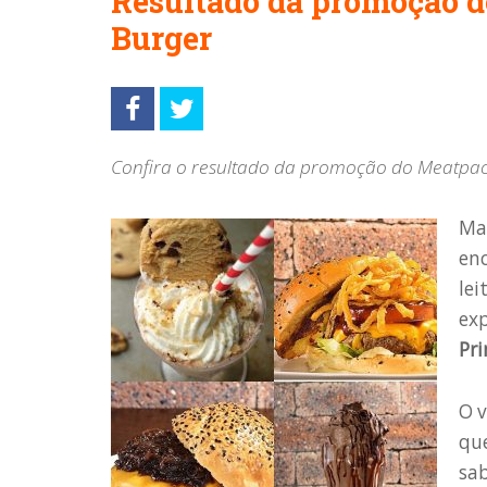
Resultado da promoção 
Burger
Confira o resultado da promoção do Meatpac
Ma
enc
lei
exp
Pr
O v
que
sab