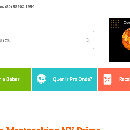
es (85) 98905.1994
 e Beber
Quer Ir Pra Onde?
Rece