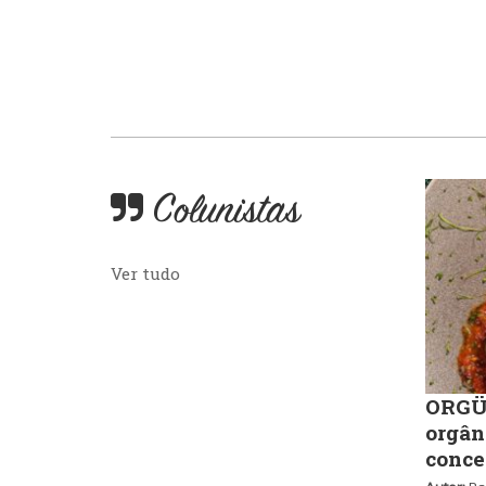
Colunistas
Ver tudo
ORGÜ,
orgân
conce