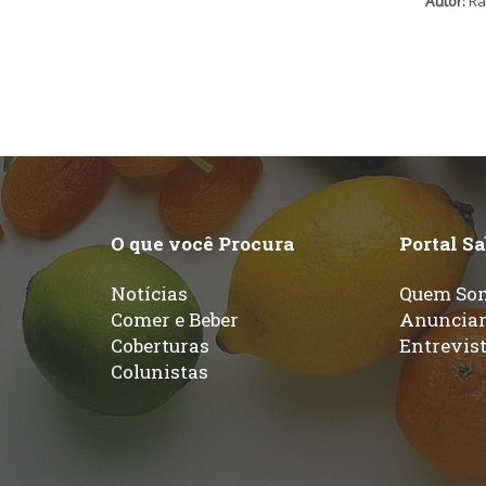
Autor:
Ra
O que você Procura
Portal S
Notícias
Quem So
Comer e Beber
Anuncia
Coberturas
Entrevis
Colunistas