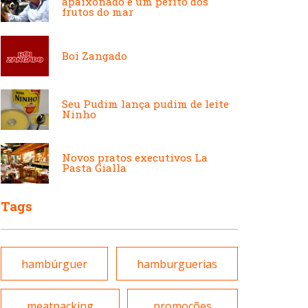
apaixonado e um perito dos
Japonesa e Oriental
Francesa
frutos do mar
Boi Zangado
Lanchonetes
Hamburguerias e
Sanduicherias
Seu Pudim lança pudim de leite
Ninho
Massas
Internacional
Novos pratos executivos La
Pasta Gialla
Padarias e Confeitarias
Tags
Japonesa e Oriental
Peixes e Frutos do Mar
hambúrguer
hamburguerias
Lanchonetes
Pizzarias
meatpacking
promoções