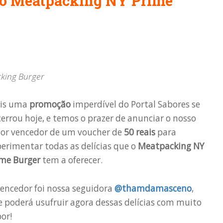
do Meatpacking NY Prime
king Burger
is uma
promoção
imperdível do Portal Sabores se
errou hoje, e temos o prazer de anunciar o nosso
tor vencedor de um voucher de
50 reais
para
erimentar todas as delícias que o
Meatpacking NY
ime Burger
tem a oferecer.
encedor foi nossa seguidora
@thamdamasceno
,
 poderá usufruir agora dessas delícias com muito
or!