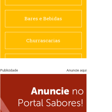
Churrascarias
Bares e Bebidas
Comida saudável
Churrascarias
Contemporânea
Comida saudável
Publicidade
Anuncie aqui
Doceria
Hamburguerias e
Sanduicherias
Espanhola