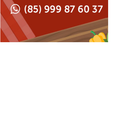
Japonesa e Oriental
Francesa
Lanchonetes
Hamburguerias e
Sanduicherias
Massas
Internacional
Padarias e Confeitarias
Japonesa e Oriental
Peixes e Frutos do Mar
Lanchonetes
Pizzarias