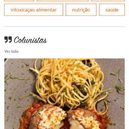
Sobremesas e sorvetes
intoxicaçao alimentar
nutrição
saúde
Colunistas
Ver tudo