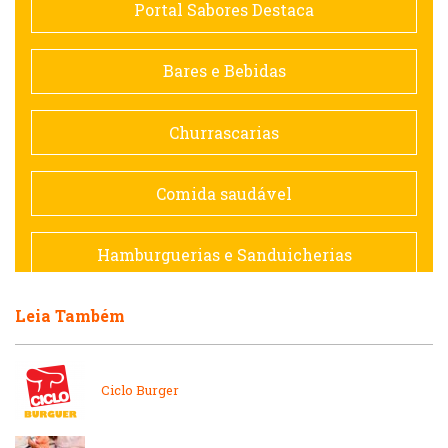
Portal Sabores Destaca
Contemporânea
Bares e Bebidas
Doceria
Churrascarias
Espanhola
Comida saudável
Francesa
Hamburguerias e Sanduicherias
Hamburguerias e Sanduicherias
Leia Também
Japonesa e Oriental
Internacional
Lanchonetes
Ciclo Burger
Japonesa e Oriental
Massas