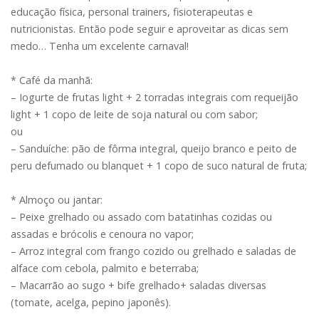
educação física, personal trainers, fisioterapeutas e
nutricionistas. Então pode seguir e aproveitar as dicas sem
medo… Tenha um excelente carnaval!
* Café da manhã:
– Iogurte de frutas light + 2 torradas integrais com requeijão
light + 1 copo de leite de soja natural ou com sabor;
ou
– Sanduíche: pão de fôrma integral, queijo branco e peito de
peru defumado ou blanquet + 1 copo de suco natural de fruta;
* Almoço ou jantar:
– Peixe grelhado ou assado com batatinhas cozidas ou
assadas e brócolis e cenoura no vapor;
– Arroz integral com frango cozido ou grelhado e saladas de
alface com cebola, palmito e beterraba;
– Macarrão ao sugo + bife grelhado+ saladas diversas
(tomate, acelga, pepino japonês).