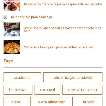
Brava Wine oferece feijoada e espumante aos sábados
Lanchonetes
Padarias e Confeitarias
Self-services para o almoço
Massas
Peixes e Frutos do Mar
Sodiê Doces lança bebidas à base de café e recheio de
bolo
Padarias e Confeitarias
Pizzarias
Camarão é boa opção para substituir o bacalhau
Peixes e Frutos do Mar
Portuguesa
Tags
Pizzarias
Sobremesas e sorvetes
academia
alimentação saudável
Portuguesa
Variados
bem estar
carnaval
central do corpo
Self-service
dieta
dieta alimentar
fitness