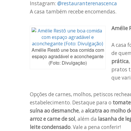
Instagram:
@restauranterenascenca
A casa também recebe encomendas.
Amélie 
A casa 
Amélie Restô une boa comida com
de que
espaço agradável e aconchegante
prática
,
(Foto: Divulgação)
pratos 
que var
Opções de carnes, molhos, petiscos rechea
estabelecimento. Destaque para o
tomate 
suína ao desmanche
, a
alcatra ao molho 
arroz e carne de sol
, além da
lasanha de l
leite condensado
. Vale a pena conferir!