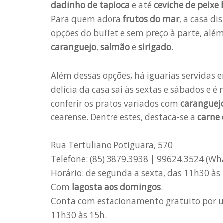
dadinho de tapioca
e até
ceviche de peixe
Para quem adora
frutos do mar
, a casa di
opções do buffet e sem preço à parte, al
caranguejo
,
salmão
e
sirigado
.
Além dessas opções, há iguarias servidas 
delícia da casa sai às sextas e sábados e é
conferir os pratos variados com
caranguej
cearense. Dentre estes, destaca-se a
carne 
Rua Tertuliano Potiguara, 570
Telefone: (85) 3879.3938 | 99624.3524 (W
Horário: de segunda a sexta, das 11h30 às
Com
lagosta aos domingos
.
Conta com estacionamento gratuito por um
11h30 às 15h.