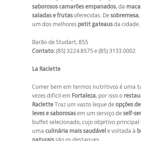
saborosos camarões empanados
, da
macar
saladas e frutas
oferecidas. De
sobremesa
um dos melhores
petit gateaus
da cidade.
Barão de Studart, 855
Contato:
(85) 3224.8575 e (85) 3133.0002
La Raclette
Comer bem em termos nutritivos é uma ta
vezes difícil em
Fortaleza
, por isso o
restau
Raclette
Traz um vasto leque de
opções de
leves e saborosas
em um serviço de
self-se
buffet selecionado, cujo objetivo principal 
uma
culinária mais saudável
e voltada à
b
naturais
são os destaques.