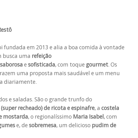
Restô
foi fundada em 2013 e alia a boa comida à vontade
m busca uma
refeição
saborosa
e
sofisticada
, com toque
gourmet
. Os
trazem uma proposta mais saudável e um menu
ia diariamente.
dos e saladas. São o grande trunfo do
(super recheado) de ricota e espinafre
, a
costela
de mostarda
, o regionalíssimo
Maria Isabel
, com
egumes
e, de
sobremesa
, um delicioso
pudim de