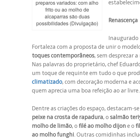
estabelecime
preparos variados: com alho
frito ou ao molho de
alcaparras são duas
Renascença
possibilidades (Divulgação)
Inaugurado
Fortaleza com a proposta de unir o model
toques contemporâneos
, sem desprezar a 
Nas palavras do proprietário, chef Eduard
um toque de requinte em tudo o que pro
climatizado
, com decoração moderna e a
quem aprecia uma boa refeição ao ar livre.
Dentre as criações do espaço, destacam-se
peixe na crosta de rapadura
, o
salmão teri
molho de limão
, o
filé ao molho dijon
e o
f
ao molho funghi
. Outras comidinhas incl