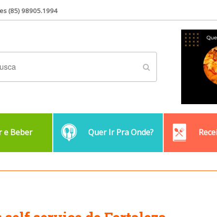
es (85) 98905.1994
 e Beber
Quer Ir Pra Onde?
Rece