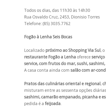
Todos os dias, das 11h30 às 14h30
Rua Osvaldo Cruz, 2453, Dionisio Torres
Telefone: (85) 3035.7762
Fogão à Lenha Seis Bocas
Localizado
próximo ao Shopping Via Sul
, o
restaurante Fogão a Lenha
oferece
serviço 
service, com frutos do mar, sushi, sashimi,
A casa conta ainda com
salão com ar-condi
Pratos das culinárias oriental e regional
,
ch
misturam entre as sessenta opções diária
sashimi, camarão empanado, picanha e esc
pedida é a
feijoada
.