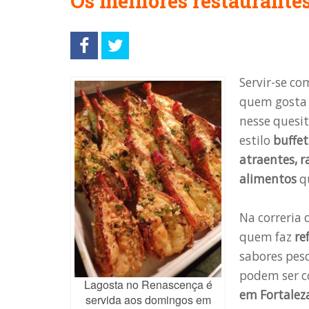
Os melhores restaurantes 
Servir-se c
quem gosta 
nesse quesit
estilo
buffet
atraentes, 
alimentos
qu
Na correria 
quem faz
re
sabores pes
podem ser c
Lagosta no Renascença é
em Fortalez
servida aos domingos em