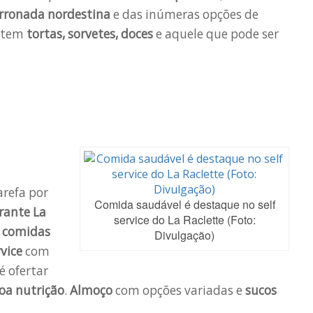
ronada nordestina
e das inúmeras opções de
, tem
tortas, sorvetes, doces
e aquele que pode ser
refa por
Comida saudável é destaque no self
rante
La
service do La Raclette (Foto:
 comidas
Divulgação)
rvice
com
é ofertar
oa nutrição
.
Almoço
com opções variadas e
sucos