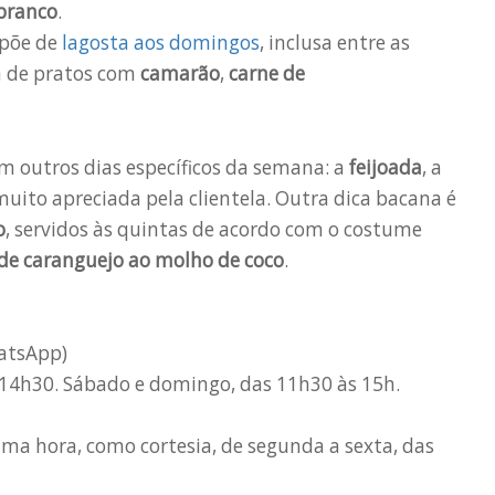
 branco
.
spõe de
lagosta aos domingos
, inclusa entre as
ém de pratos com
camarão
,
carne de
em outros dias específicos da semana: a
feijoada
, a
 muito apreciada pela clientela. Outra dica bacana é
o
, servidos às quintas de acordo com o costume
de caranguejo ao molho de coco
.
hatsApp)
 14h30. Sábado e domingo, das 11h30 às 15h.
a hora, como cortesia, de segunda a sexta, das