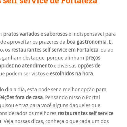
self service de Fortaleza
om
pratos variados e saborosos
é indispensável para
de aproveitar os prazeres da
boa gastronomia
. E,
o, os
restaurantes self service em Fortaleza
, ou ao
, ganham destaque, porque alinham
preços
rapidez no atendimento
e diversas
opções de
e podem ser vistos e
escolhidos na hora
.
do dia a dia, esta pode ser a melhor opção para
feições fora de casa
. Pensando nisso o Portal
quisou e traz para você alguns daqueles que
onsiderados os melhores
restaurantes self service
a
. Veja nossas dicas, conheça o que cada um dos