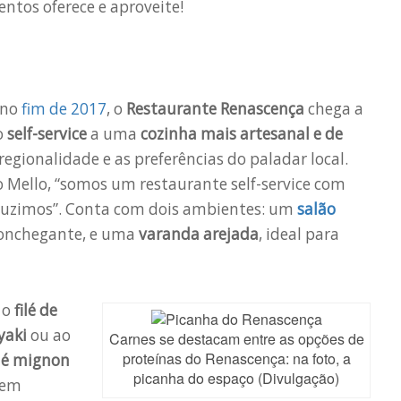
ntos oferece e aproveite!
 no
fim de 2017
, o
Restaurante Renascença
chega a
o
self-service
a uma
cozinha mais artesanal e de
regionalidade e as preferências do paladar local.
o Mello, “somos um restaurante self-service com
duzimos”. Conta com dois ambientes: um
salão
conchegante, e uma
varanda arejada
, ideal para
 o
filé de
yaki
ou ao
Carnes se destacam entre as opções de
proteínas do Renascença: na foto, a
ilé mignon
picanha do espaço (Divulgação)
uem