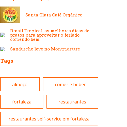
Japonesa e Oriental
Francesa
Santa Clara Café Orgânico
Lanchonetes
Hamburguerias e
Brasil Tropical: as melhores dicas de
pratos para aproveitar o feriado
Sanduicherias
comendo bem
Sanduíche leve no Montmarttre
Massas
Tags
Internacional
Padarias e Confeitarias
almoço
comer e beber
Japonesa e Oriental
Peixes e Frutos do Mar
fortaleza
restaurantes
Lanchonetes
restaurantes self-service em fortaleza
Pizzarias