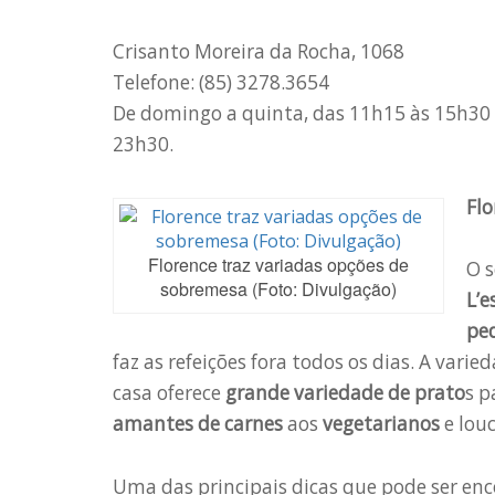
Crisanto Moreira da Rocha, 1068
Telefone: (85) 3278.3654
De domingo a quinta, das 11h15 às 15h30 
23h30.
Flo
Florence traz variadas opções de
O s
sobremesa (Foto: Divulgação)
L’e
pe
faz as refeições fora todos os dias. A varie
casa oferece
grande variedade de prato
s p
amantes de carnes
aos
vegetarianos
e lou
Uma das principais dicas que pode ser en