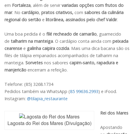
em
Fortaleza
, além de servir
variadas opções com frutos do
mar
. No
cardápio
,
pratos criativos,
com
sabores da culinária
regional do sertão
e
litorânea, assinados pelo chef Valdir
.
Uma boa pedida é o
filé recheado de camarão
,
guarnecido
de
talharim na manteiga
. O cardápio conta ainda com
peixada
cearense
e
galinha caipira cozida
. Mais uma dica bacana são os
filés de tilápia empanados acompanhados de talharim na
manteiga.
Sorvetes
nos sabores
capim-santo, rapadura e
manjericão
encerram a refeição.
Telefone: (85) 3268.1734
Pedidos também via WhatsApp (
85 99636.2993
) e iFood.
Instagram:
@tilapia_restaurante
Rei dos Mares
Lagosta do Rei dos Mares (Divulgação)
Apostando