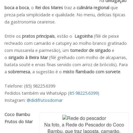
na
divulgação
boca a boca
, o
Rei dos Mares
traz a
culinária regional
que
preza pela
simplicidade e qualidade. No menu, delícias típicas
da gastronomia cearense.
Entre os
pratos principais
, estão o
Lagoinha
(filé de peixe
recheado com camarão e catupiry ao molho branco gratinado
com mussarela e parmesão), um
tornedor
de sirigado
e
o
sirigado à Beira Mar
(filé grelhado com molho de alcaparras,
batata souté e ervas finas servido com arroz de brócolis). Para
a
sobremesa
, a sugestão é o
misto flambado com sorvete
.
Telefone: (85) 98225.6399
Pedidos também via WhatsApp (
85 98225.6399
)
Instagram:
@didifrutosdomar
Coco Bambu
Frutos do Mar
Na foto, a Rede do Pescador do Coco
Bambu, que traz lagosta, camarão,