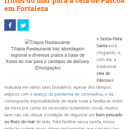
frutos do mar para a ceia de Páscoa
em Fortaleza
A
Sexta-Feira
Santa
está
Tilápia Restaurante traz abordagem
chegando, e,
regional e diversos pratos à base de
com ela, a
frutos do mar para o cardápio de delivery
tradicional
(Divulgação)
ceia de
Páscoa
é
realizada em vários lares brasileiros. Apesar dos tempos
atípicos com o
avanço da pandemia do coronavírus
, e da
consequente impossibilidade de reunir toda a família ao redor
da mesa por conta do necessário isolamento social, muitos
lares não vão deixar a tradição de degustar um
bom pescado
ou fruto do mar
de lado. Para facilitar nessa tarefa, nossa
redação sugere agora alguns restaurantes que contam com