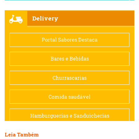
Churrascarias
Delivery
Comida saudável
Portal Sabores Destaca
Contemporânea
Bares e Bebidas
Doceria
Churrascarias
Espanhola
Comida saudável
Francesa
Hamburguerias e Sanduicherias
Hamburguerias e Sanduicherias
Leia Também
Japonesa e Oriental