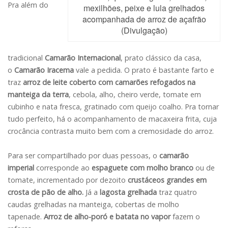
Pra além do
mexilhões, peixe e lula grelhados
acompanhada de arroz de açafrão
(Divulgação)
tradicional
Camarão Internacional
, prato clássico da casa,
o
Camarão Iracema
vale a pedida. O prato é bastante farto e
traz
arroz de leite coberto com camarões refogados na
manteiga da terra
, cebola, alho, cheiro verde, tomate em
cubinho e nata fresca, gratinado com queijo coalho. Pra tornar
tudo perfeito, há o acompanhamento de macaxeira frita, cuja
crocância contrasta muito bem com a cremosidade do arroz.
Para ser compartilhado por duas pessoas, o
camarão
imperial
corresponde ao
espaguete com molho branco
ou de
tomate, incrementado por dezoito
crustáceos grandes em
crosta de pão de alho.
Já a
lagosta grelhada
traz quatro
caudas grelhadas na manteiga, cobertas de molho
tapenade.
Arroz de alho-poró e batata no vapor
fazem o