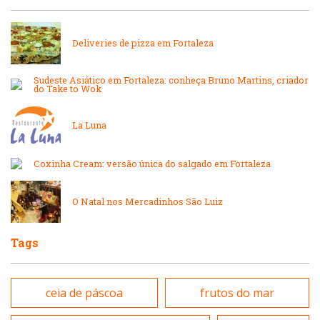
Internacional
Lanchonetes
Deliveries de pizza em Fortaleza
Japonesa e Oriental
Massas
Sudeste Asiático em Fortaleza: conheça Bruno Martins, criador
do Take to Wok
Lanchonetes
Padarias e Confeitarias
La Luna
Massas
Peixes e Frutos do Mar
Coxinha Cream: versão única do salgado em Fortaleza
Padarias e Confeitarias
O Natal nos Mercadinhos São Luiz
Pizzarias
Peixes e Frutos do Mar
Tags
Portuguesa
Pizzarias
ceia de páscoa
frutos do mar
Sobremesas e sorvetes