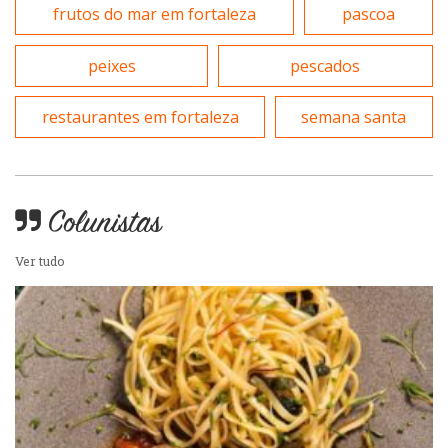
Portuguesa
frutos do mar em fortaleza
pascoa
Variados
peixes
pescados
Self-service
restaurantes em fortaleza
semana santa
Sobremesas e sorvetes
Colunistas
Ver tudo