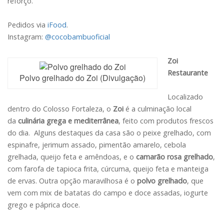
reforço.
Pedidos via
iFood
.
Instagram:
@cocobambuoficial
Zoi
Restaurante
Polvo grelhado do Zoi (Divulgação)
Localizado
dentro do Colosso Fortaleza, o
Zoi
é a culminação local
da
culinária grega e mediterrânea
, feito com produtos frescos
do dia. Alguns destaques da casa são o peixe grelhado, com
espinafre, jerimum assado, pimentão amarelo, cebola
grelhada, queijo feta e amêndoas, e o
camarão rosa grelhado
,
com farofa de tapioca frita, cúrcuma, queijo feta e manteiga
de ervas. Outra opção maravilhosa é o
polvo grelhado
, que
vem com mix de batatas do campo e doce assadas, iogurte
grego e páprica doce.