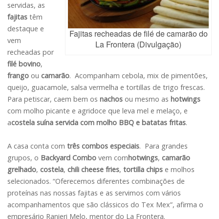
servidas, as
fajitas
têm
destaque e
Fajitas recheadas de filé de camarão do
vem
La Frontera (Divulgação)
recheadas por
filé bovino
,
frango
ou
camarão
. Acompanham cebola, mix de pimentões,
queijo, guacamole, salsa vermelha e tortillas de trigo frescas.
Para petiscar, caem bem os
nachos
ou mesmo as
hotwings
com molho picante e agridoce que leva mel e melaço, e
a
costela suína
servida com
molho BBQ e batatas fritas
.
A casa conta com
três combos especiais
. Para grandes
grupos, o
Backyard Combo
vem com
hotwings
,
camarão
grelhado
,
costela
,
chili cheese fries
,
tortilla chips
e molhos
selecionados. “Oferecemos diferentes combinações de
proteínas nas nossas fajitas e as servimos com vários
acompanhamentos que são clássicos do Tex Mex”, afirma o
empresário Ranieri Melo, mentor do La Frontera.