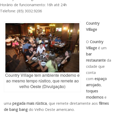
Horário de funcionamento: 16h até 24h
Telefone: (85) 3032.9206
Country
Village
O
Country
Village
é um
bar
restaurante
da
cidade que
conta
Country Village tem ambiente moderno e
com
espaço
ao mesmo tempo rústico, que remete ao
arrojado
,
velho Oeste (Divulgação)
toques
modernos
e
uma
pegada mais
rústica
, que remete diretamente aos
filmes
de bang bang
do Velho Oeste americano.