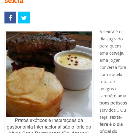
sexta
A
sexta
é o
dia sagrado
para quem
ama
cerveja
,
ama jogar
conversa fora
com aquela
roda de
amigos e
também ama
bons petiscos
servidos… Ou
seja:
sexta-
Pratos exóticos e inspirações da
feira é o dia
gastronomia internacional são o forte do
oficial do