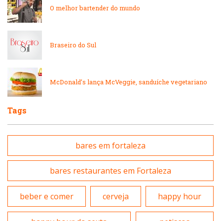
Padarias e Confeitarias
O melhor bartender do mundo
Massas
Peixes e Frutos do Mar
Braseiro do Sul
Padarias e Confeitarias
Pizzarias
McDonald’s lança McVeggie, sanduíche vegetariano
Peixes e Frutos do Mar
Portuguesa
Tags
Pizzarias
Sobremesas e sorvetes
bares em fortaleza
Portuguesa
Variados
bares restaurantes em Fortaleza
Self-service
beber e comer
cerveja
happy hour
Sobremesas e sorvetes