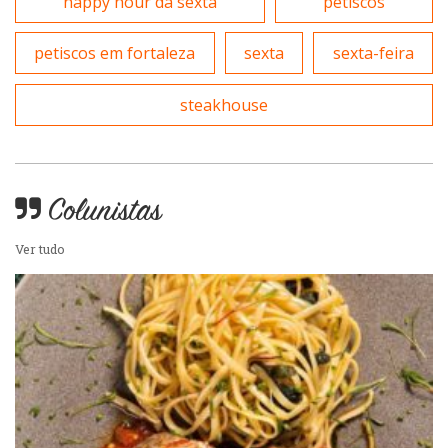
happy hour da sexta
petiscos
petiscos em fortaleza
sexta
sexta-feira
steakhouse
Colunistas
Ver tudo