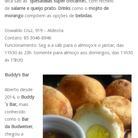
dica são as
quesadillas super crocante
s, com recheio
de
salame e queijo prato
.
Drinks
como o
mojito de
morango
compõem as opções de
bebidas
.
Oswaldo Cruz, 919 – Aldeota
Contato: 85 3046-8946
Funcionamento: Seg a a sáb para o almoço e o jantar, das
11h30 às 23h. Somente para almoço aos domingos, das 11h30
às 15h30
Buddy’s Bar
Aberto desde
2014, o
Buddy
´s Bar,
mais
conhecido
como o
Bar
da Budweiser
,
chegou a