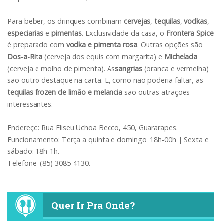
Para beber, os drinques combinam
cervejas
,
tequilas
,
vodkas
,
especiarias
e
pimentas
. Exclusividade da casa, o
Frontera Spice
é preparado com
vodka e pimenta rosa
. Outras opções são
Dos-a-Rita
(cerveja dos equis com margarita) e
Michelada
(cerveja e molho de pimenta). As
sangrias
(branca e vermelha)
são outro destaque na carta. E, como não poderia faltar, as
tequilas frozen de limão e melancia
são outras atrações
interessantes.
Endereço: Rua Eliseu Uchoa Becco, 450, Guararapes.
Funcionamento: Terça a quinta e domingo: 18h-00h | Sexta e
sábado: 18h-1h.
Telefone: (85) 3085-4130.
Quer Ir Pra Onde?