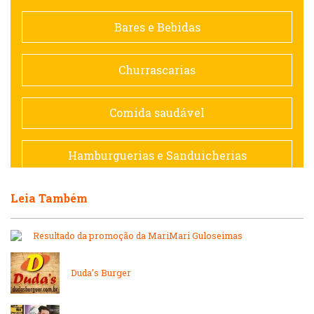
Contemporânea
Bares e Bebidas
Doceria
Churrascarias
Espanhola
Comida saudável
Francesa
Hamburguerias e Sanduicherias
Hamburguerias e Sanduicherias
Leia Também
Japonesa e Oriental
Internacional
Resultado da promoção da MariMari Guloseimas
Lanchonetes
Japonesa e Oriental
Duda’s Burger
Massas
Lanchonetes