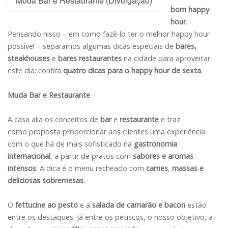
Muda Bar e Restaurante (Divulgação)
bom happy
hour
.
Pensando nisso – em como fazê-lo ter o melhor happy hour
possível – separamos algumas dicas especiais de
bares,
steakhouses
e
bares restaurantes
na cidade para aproveitar
este dia: confira
quatro dicas para o happy hour de sexta
.
Muda Bar e Restaurante
A casa alia os conceitos de
bar
e
restaurante
e traz
como proposta proporcionar aos clientes uma experiência
com o que há de mais sofisticado na
gastronomia
internacional
, a partir de pratos com
sabores e aromas
intensos
. A dica é o menu recheado com
carnes
,
massas e
deliciosas sobremesas
.
O
fettucine ao pesto
e a
salada de camarão e bacon
estão
entre os destaques. Já entre os petiscos, o nosso objetivo, a