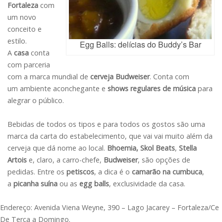
Fortaleza
com
um novo
conceito e
estilo.
Egg Balls: delícias do Buddy’s Bar
A
casa
conta
com parceria
com a marca mundial de
cerveja Budweiser
. Conta com
um ambiente aconchegante e
shows regulares de música
para
alegrar o público.
Bebidas de todos os tipos e para todos os gostos são uma
marca da carta do estabelecimento, que vai vai muito além da
cerveja que dá nome ao local.
Bhoemia, Skol Beats
,
Stella
Artois
e,
claro, a carro-chefe,
Budweiser
,
são opções de
pedidas. Entre os
petiscos
, a dica é o
camarão na cumbuca
,
a
picanha suína
ou as
egg balls
, exclusividade da casa.
Endereço: Avenida Viena Weyne, 390 – Lago Jacarey – Fortaleza/Ce
De Terça a Domingo.