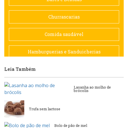
Doceria
Churrascarias
Espanhola
Comida saudável
Francesa
Hamburguerias e Sanduicherias
Hamburguerias e Sanduicherias
Leia Também
Japonesa e Oriental
Internacional
Lanchonetes
Lasanha ao molho de
brócolis
Japonesa e Oriental
Massas
Trufa sem lactose
Lanchonetes
Padarias e Confeitarias
Bolo de pão de mel