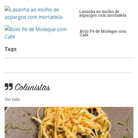
Massas
Peixes e Frutos do Mar
Lasanha ao molho de
aspargos com mortadela
Padarias e Confeitarias
Pizzarias
Bolo Pé de Moleque com
Café
Peixes e Frutos do Mar
Tags
Portuguesa
Pizzarias
Sobremesas e sorvetes
Portuguesa
Colunistas
Variados
Self-service
Ver tudo
Sobremesas e sorvetes