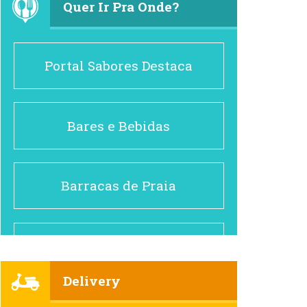
Quer Ir Pra Onde?
Portal Sabores Destaca
Bares e Bebidas
Barracas de Praia
Brasileiro e Regional
Delivery
Cafés