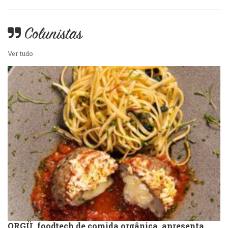
Sobremesas e sorvetes
Colunistas
Ver tudo
ORGÜ, foodtech de comida orgânica, apresenta