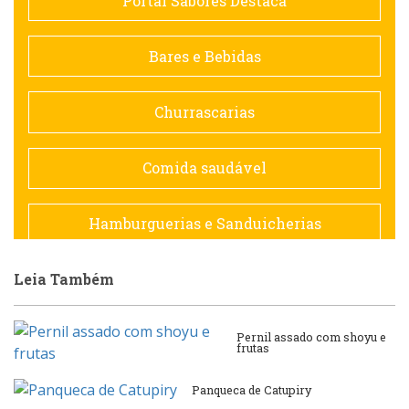
Portal Sabores Destaca
Contemporânea
Bares e Bebidas
Doceria
Churrascarias
Espanhola
Comida saudável
Francesa
Hamburguerias e Sanduicherias
Hamburguerias e Sanduicherias
Leia Também
Japonesa e Oriental
Internacional
Lanchonetes
Pernil assado com shoyu e
frutas
Japonesa e Oriental
Massas
Panqueca de Catupiry