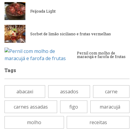
Lanchonetes
Feijoada Light
Padarias e Confeitarias
Massas
Peixes e Frutos do Mar
Sorbet de limão siciliano e frutas vermelhas
Padarias e Confeitarias
Pizzarias
Pernil com molho de
maracujá e farofa de frutas
Peixes e Frutos do Mar
Portuguesa
Tags
Pizzarias
Sobremesas e sorvetes
abacaxi
assados
carne
Portuguesa
Variados
carnes assadas
figo
maracujá
Self-service
molho
receitas