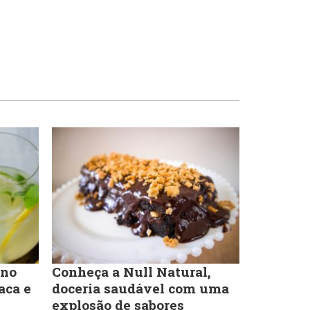
Lanchonetes
Pizzarias
Massas
Portuguesa
Padarias e Confeitarias
Sobremesas e sorvetes
Peixes e Frutos do Mar
Variados
Pizzarias
 no
Conheça a Null Natural,
aca e
doceria saudável com uma
explosão de sabores
Portuguesa