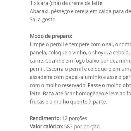
1 xícara (chá) de creme de leite
Abacaxi, pêssego e cereja em calda para d
Sal a gosto
Modo de preparo:
Limpe o pernil e tempere com o sal, o co
panela, coloque o vinho, o shoyu, a cebola, 
carne. Cozinhe em fogo baixo por dez minut
pernil. Escorra o pernil e coloque-o em u
assadeira com papel-alumínio e asse o pe
com o molho reservado. Passe o molho obti
leite. Bata até ficar homogêneo e leve ao f
frutas e o molho quente à parte.
Rendimento:
12 porções
Valor calórico:
583 por porção