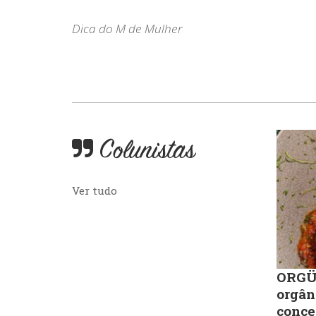
Dica do M de Mulher
Colunistas
Ver tudo
ORGÜ,
orgân
conce