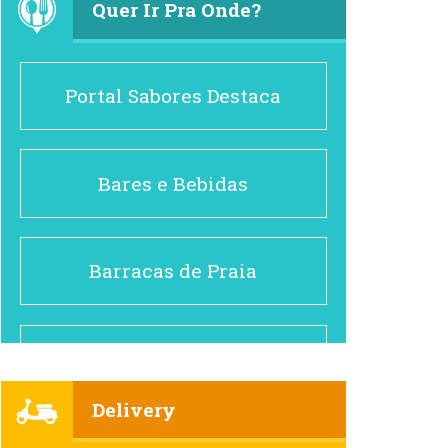
Quer Ir Pra Onde?
Portal Sabores Destaca
Bares e Bebidas
Barracas de Praia
Brasileiro e Regional
Delivery
Cafés