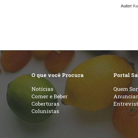
Autor:
Ra
O que você Procura
Portal S
Notícias
Quem So
Comer e Beber
Anuncia
Coberturas
Entrevis
Colunistas