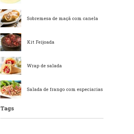
Sobremesa de maçã com canela
Japonesa e Oriental
Francesa
Kit Feijoada
Lanchonetes
Hamburguerias e
Sanduicherias
Wrap de salada
Massas
Internacional
Salada de frango com especiarias
Padarias e Confeitarias
Tags
Japonesa e Oriental
Peixes e Frutos do Mar