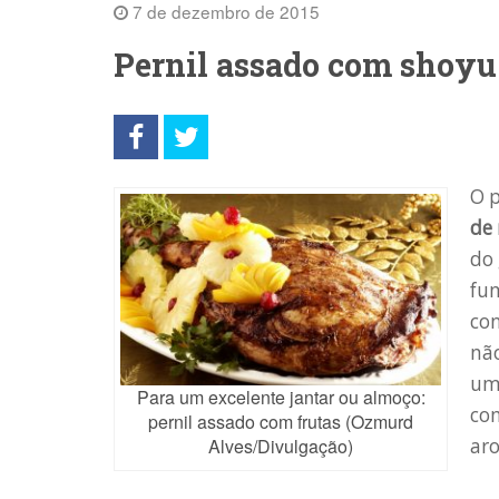
7 de dezembro de 2015
Pernil assado com shoyu 
O p
de 
do 
fun
con
não
um
Para um excelente jantar ou almoço:
com
pernil assado com frutas (Ozmurd
ar
Alves/Divulgação)