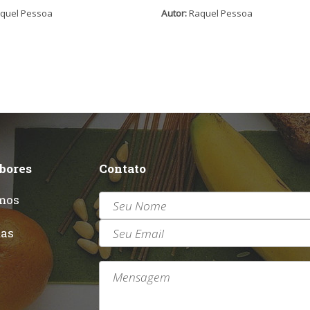
quel Pessoa
Autor:
Raquel Pessoa
abores
Contato
mos
r
tas