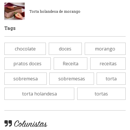
Peixes e Frutos do Mar
Portuguesa
Torta holandesa de morango
Pizzarias
Sobremesas e sorvetes
Tags
Portuguesa
Variados
chocolate
doces
morango
Self-service
pratos doces
Receita
receitas
Sobremesas e sorvetes
sobremesa
sobremesas
torta
torta holandesa
tortas
Colunistas