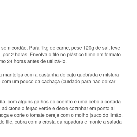
e sem cordão. Para 1kg de carne, pese 120g de sal, leve
 por 2 horas. Envolva o filé no plástico filme em formato
o 24 horas antes de utilizá-lo.
a manteiga com a castanha de caju quebrada e mistura
igo com um pouco da cachaça (cuidado para não deixar
ia, com alguns galhos do coentro e uma cebola cortada
adicione o feijão verde e deixe cozinhar em ponto al
oça e corte o tomate cereja com o molho (suco do limão,
do filé, cubra com a crosta da rapadura e monte a salada