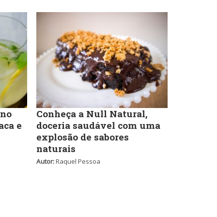
Lanchonetes
Pizzarias
Massas
Portuguesa
Padarias e Confeitarias
Sobremesas e sorvetes
 no
Conheça a Null Natural,
aca e
doceria saudável com uma
Peixes e Frutos do Mar
explosão de sabores
naturais
Variados
Autor:
Raquel Pessoa
Pizzarias
Portuguesa