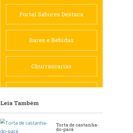
Portal Sabores Destaca
Churrascarias
Bares e Bebidas
Comida saudável
Churrascarias
Contemporânea
Comida saudável
Leia Também
Doceria
Hamburguerias e
Torta de castanha-
Sanduicherias
Espanhola
do-pará