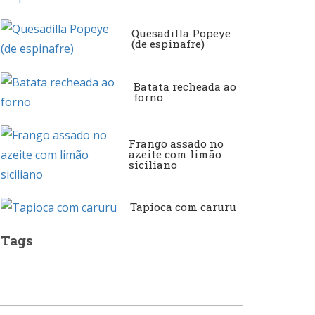
Quesadilla Popeye
(de espinafre)
Japonesa e Oriental
Francesa
Batata recheada ao
forno
Lanchonetes
Hamburguerias e
Sanduicherias
Frango assado no
azeite com limão
siciliano
Massas
Internacional
Tapioca com caruru
Padarias e Confeitarias
Tags
Japonesa e Oriental
Peixes e Frutos do Mar