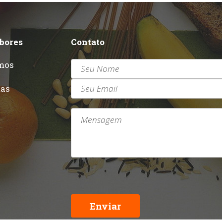
abores
Contato
mos
r
tas
Enviar