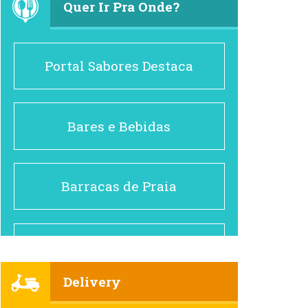
Quer Ir Pra Onde?
Portal Sabores Destaca
Bares e Bebidas
Barracas de Praia
Brasileiro e Regional
Delivery
Cafés