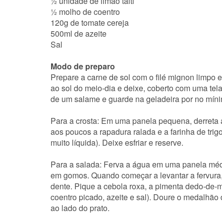
½ unidade de limão taiti
½ molho de coentro
120g de tomate cereja
500ml de azeite
Sal
Modo de preparo
Prepare a carne de sol com o filé mignon limpo 
ao sol do meio-dia e deixe, coberto com uma tela,
de um salame e guarde na geladeira por no mínim
Para a crosta: Em uma panela pequena, derreta 
aos poucos a rapadura ralada e a farinha de tr
muito líquida). Deixe esfriar e reserve.
Para a salada: Ferva a água em uma panela méd
em gomos. Quando começar a levantar a fervura, 
dente. Pique a cebola roxa, a pimenta dedo-de-m
coentro picado, azeite e sal). Doure o medalhão 
ao lado do prato.