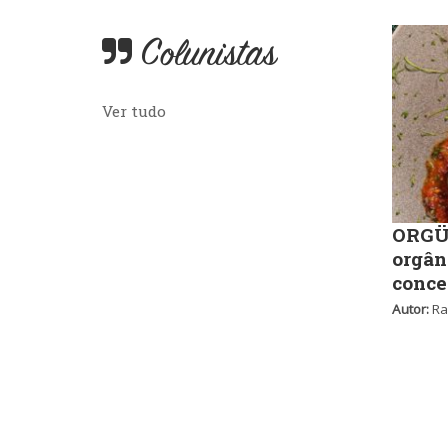
Colunistas
Ver tudo
ORGÜ,
orgân
conce
Autor:
Ra