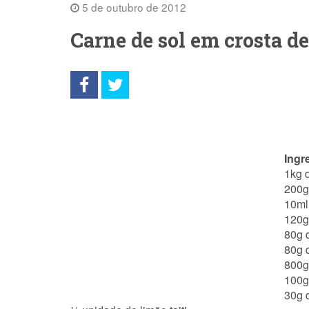
5 de outubro de 2012
Carne de sol em crosta d
Ingr
1kg 
200g
10ml
120g
80g d
80g 
800g
100g
30g 