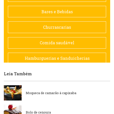
Contemporânea
Bares e Bebidas
Doceria
Churrascarias
Espanhola
Comida saudável
Francesa
Hamburguerias e Sanduicherias
Hamburguerias e Sanduicherias
Leia Também
Japonesa e Oriental
Internacional
Lanchonetes
Moqueca de camarão à capixaba
Japonesa e Oriental
Massas
Bolo de cenoura