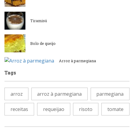
Lanchonetes
Padarias e Confeitarias
Massas
Tiramisú
Peixes e Frutos do Mar
Padarias e Confeitarias
Bolo de queijo
Pizzarias
Peixes e Frutos do Mar
Arroz à parmegiana
Portuguesa
Tags
Pizzarias
Sobremesas e sorvetes
Portuguesa
arroz
arroz à parmegiana
parmegiana
Variados
receitas
requeijao
risoto
tomate
Self-service
Sobremesas e sorvetes