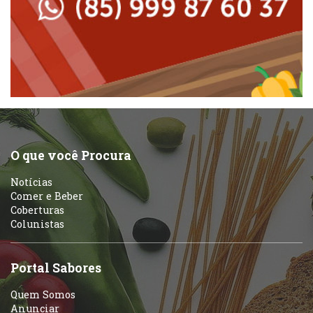
Massas
Peixes e Frutos do Mar
Padarias e Confeitarias
Pizzarias
Peixes e Frutos do Mar
Portuguesa
Pizzarias
Sobremesas e sorvetes
O que você Procura
Portuguesa
Notícias
Variados
Comer e Beber
Coberturas
Self-service
Colunistas
Sobremesas e sorvetes
Portal Sabores
Quem Somos
Anunciar