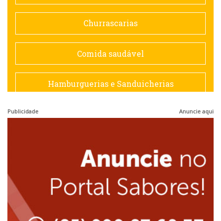
Doceria
Churrascarias
Espanhola
Comida saudável
Francesa
Hamburguerias e Sanduicherias
Hamburguerias e Sanduicherias
Publicidade
Anuncie aqui
Japonesa e Oriental
Internacional
Lanchonetes
Japonesa e Oriental
Massas
Lanchonetes
Padarias e Confeitarias