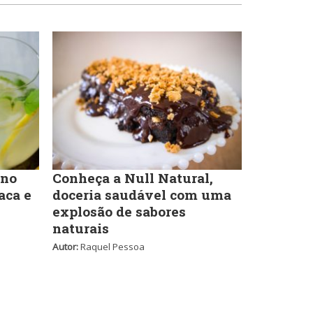
Lanchonetes
Pizzarias
Massas
Portuguesa
Padarias e Confeitarias
Sobremesas e sorvetes
 no
Conheça a Null Natural,
Peixes e Frutos do Mar
aca e
doceria saudável com uma
explosão de sabores
Variados
naturais
Pizzarias
Autor:
Raquel Pessoa
Portuguesa