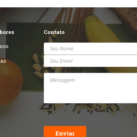
abores
Contato
mos
r
tas
Enviar