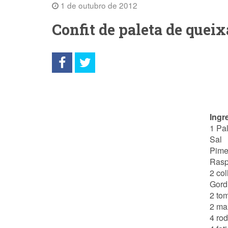
1 de outubro de 2012
Confit de paleta de quei
Ingr
1 Pa
Sal
Pime
Rasp
2 co
Gord
2 to
2 ma
4 ro