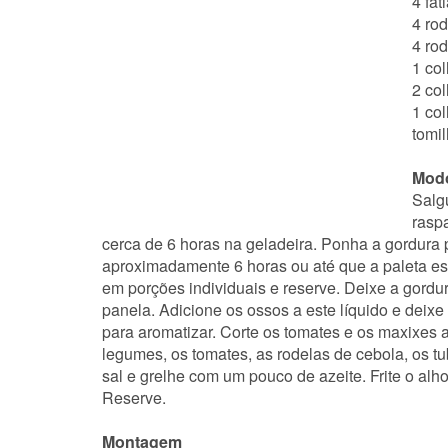
4 fa
4 ro
4 ro
1 co
2 co
1 col
tomil
Modo
Salg
rasp
cerca de 6 horas na geladeira. Ponha a gordura p
aproximadamente 6 horas ou até que a paleta este
em porções individuais e reserve. Deixe a gordur
panela. Adicione os ossos a este líquido e deixe
para aromatizar. Corte os tomates e os maxixes 
legumes, os tomates, as rodelas de cebola, os t
sal e grelhe com um pouco de azeite. Frite o al
Reserve.
Montagem