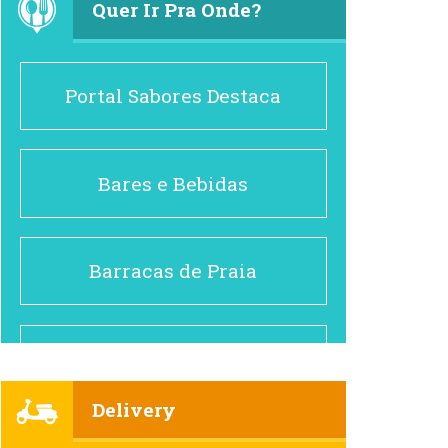
Quer Ir Pra Onde?
Portal Sabores Destaca
Bares e Bebidas
Barracas de Praia
Brasileiro e Regional
Delivery
Cafés