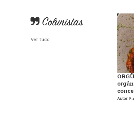
Colunistas
Ver tudo
ORGÜ,
orgân
conce
Autor:
Ra