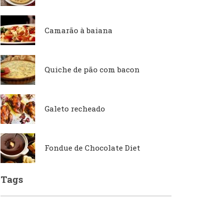
Camarão à baiana
Japonesa e Oriental
Francesa
Quiche de pão com bacon
Lanchonetes
Hamburguerias e
Sanduicherias
Galeto recheado
Massas
Internacional
Fondue de Chocolate Diet
Padarias e Confeitarias
Tags
Japonesa e Oriental
Peixes e Frutos do Mar