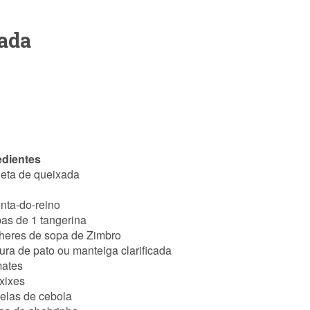
xada
edientes
leta de queixada
nta-do-reino
as de 1 tangerina
lheres de sopa de Zimbro
ura de pato ou manteiga clarificada
mates
xixes
delas de cebola