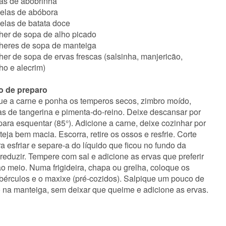
tias de abobrinha
delas de abóbora
delas de batata doce
lher de sopa de alho picado
lheres de sopa de manteiga
her de sopa de ervas frescas (salsinha, manjericão,
ho e alecrim)
 de preparo
ue a carne e ponha os temperos secos, zimbro moído,
as de tangerina e pimenta-do-reino. Deixe descansar por
ara esquentar (85°). Adicione a carne, deixe cozinhar por
ja bem macia. Escorra, retire os ossos e resfrie. Corte
a esfriar e separe-a do líquido que ficou no fundo da
 reduzir. Tempere com sal e adicione as ervas que preferir
ao meio. Numa frigideira, chapa ou grelha, coloque os
ubérculos e o maxixe (pré-cozidos). Salpique um pouco de
ho na manteiga, sem deixar que queime e adicione as ervas.