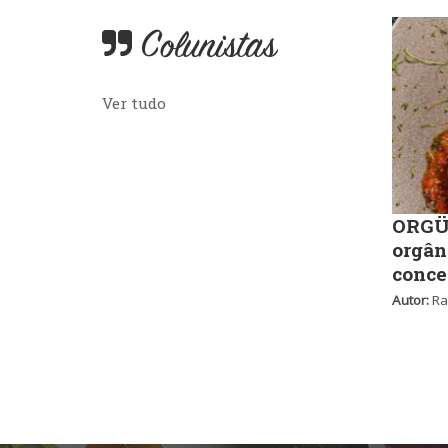
Colunistas
Ver tudo
ORGÜ,
orgân
conce
Autor:
Ra