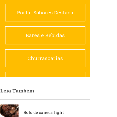
Portal Sabores Destaca
Churrascarias
Bares e Bebidas
Comida saudável
Churrascarias
Contemporânea
Comida saudável
Leia Também
Doceria
Hamburguerias e
Sanduicherias
Bolo de caneca light
Espanhola