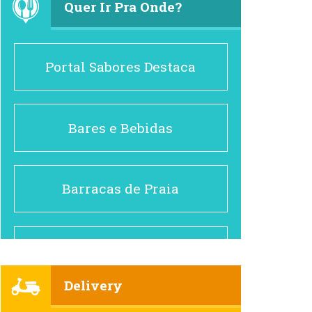
Quer Ir Pra Onde?
Portal Sabores Destaca
Bares e Bebidas
Barracas de Praia
Brasileiro e Regional
Delivery
Cafés